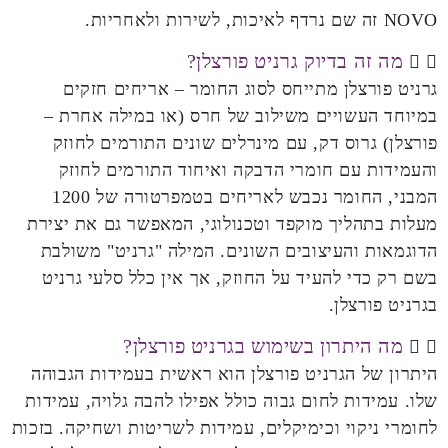
NOVO זה שם נרדף לאיכות, לשירות ולאחריות.
מה זה בדיוק גרניט פורצלן?
גרניט פורצלן מתייחס לסוג החומר – אריחים חזקים
במיוחד העשויים משילוב של חרס (או במילה אחרת –
פורצלן) גרוס דק, עם מינרלים שונים התורמים לחוזק
והעמידות עם חומרי הדבקה ואיחוד התורמים לחוזק
המבני, החומר נכבש לאריחים בטמפרטורה של 1200
מעלות בתהליך מוקפד וטכנולוגי, המאפשר גם את יצירת
הדוגמאות והעיצובים השונים. המילה "גרניט" משולבת
בשם רק כדי להעיד על החוזק, אך אין כלל סלעי גרניט
בגרניט פורצלן.
מה היתרון בשימוש בגרניט פורצלן?
היתרון של הגרניט פורצלן הוא ראשית בעמידות הגבוהה
שלו. עמידות לחום גבוה כולל אפילו להבה גלויה, עמידות
לחומרי ניקוי וכימיקלים, עמידות לשריטות ושחיקה. בזכות