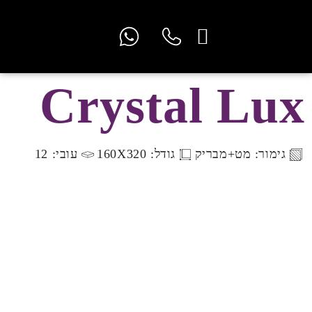
יצירת קשר
אחריות שלנו
קטלוג לוחות
מעבדים מורשים
קטלוג פלורנטה
מטבחים להשראה
מעצבים ואדריכלים
Crystal Lux
גימור: מט+מבריק
גודל: 160X320
עובי: 12