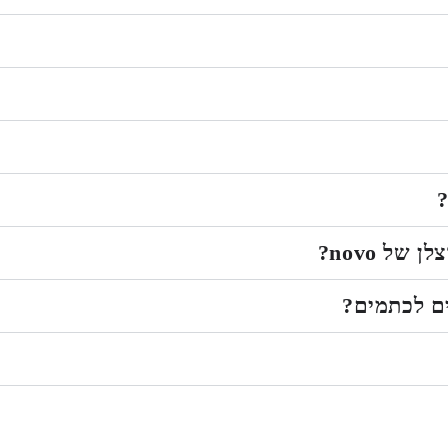
?
ל novo?