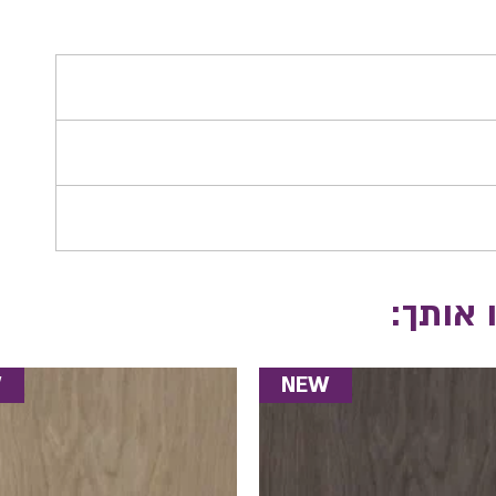
 אותך:
W
NEW