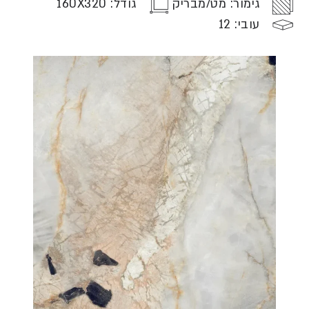
גימור: מט/מבריק
גודל: 160X320
עובי: 12